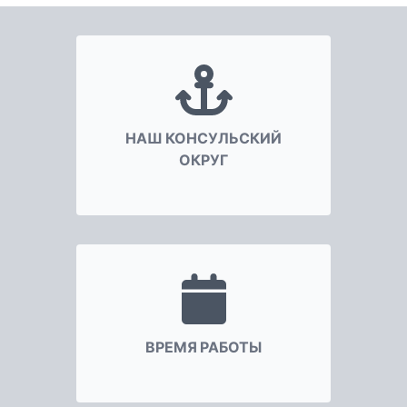
образования, туризма и т.д. Одной из самых важных
наших задач является выдача и оформление
шенгенских виз.
Мы с моими коллегами считаем своей главной
задачей популяризировать богатую венгерскую
культуру, науку, традиции, а также развивать
всесторонние партнёрские отношения с Россией, с
НАШ КОНСУЛЬСКИЙ
её регионами. В этой нашей работе мы по-прежнему
ОКРУГ
рассчитываем на помощь всех наших друзей и
партнёров.
ВРЕМЯ РАБОТЫ