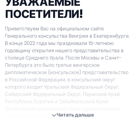
УВАЖАЕМЫЕ
ПОСЕТИТЕЛИ!
Приветствуем Вас на официальном сайте
Генерального консульства Венгрии в Екатеринбурге.
В конце 2022 года мы праздновали 15-летнюю
годовщину открытия нашего представительства в
столице Среднего Урала. После Москвы и Санкт-
Петербурга это было третье венгерское
дипломатическое (консульское) представительство
в Российской Федерации, в консульский округ
которого входит Уральский Федеральный Округ,
Сибирский Федеральный Округ, Пермский Край,
Республика Бурятия и Забайкальский Край.
За последнее десятилетия было сделано немало.
Читать дальше
Наше генеральное консульство успешно
содействовало реализации самых различных
проектов в области экономики, торговли, культуры,