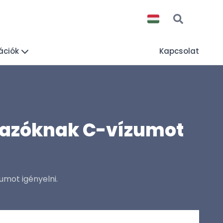
ációk
Kapcsolat
 utazóknak C-vízumot
umot igényelni.