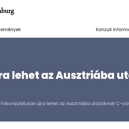
nburg
Események
Konzuli inform
újra lehet az Ausztriába
 Főkonzulátusán újra lehet az Ausztriába utazóknak C-víz