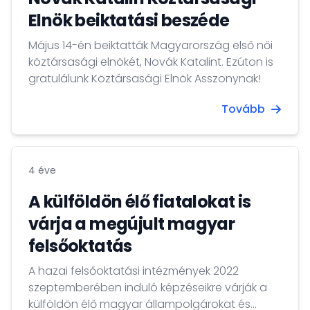
Elnök beiktatási beszéde
Május 14-én beiktatták Magyarország első női
köztársasági elnökét, Novák Katalint. Ezúton is
gratulálunk Köztársasági Elnök Asszonynak!
Tovább
4 éve
A külföldön élő fiatalokat is
várja a megújult magyar
felsőoktatás
A hazai felsőoktatási intézmények 2022
szeptemberében induló képzéseikre várják a
külföldön élő magyar állampolgárokat és