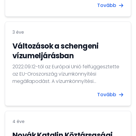
Tovább
és a Nemzeti Közszolgálati Egyetem szakmai
együttműködésének keretében valósít meg.
3 éve
Változások a schengeni
vízumeljárásban
2022.09.12-től az Európai Unió felfüggesztette
az EU-Oroszország vízumkönnyítési
megállapodást. A vízumkönnyítési
megállapodás felfüggesztése után a
Tovább
schengeni vízumkiadás a Vízumkódex előírásai
szerint zajlik.
4 éve
Novák Katalin Köztársasági