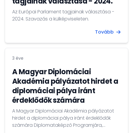
tagjainak választása - 2024.
Az Európai Parlament tagjainak választása -
2024. Szavazás a külképviseleten.
Tovább
3 éve
A Magyar Diplomáciai
Akadémia pályázatot hirdet a
diplomáciai pálya iránt
érdeklődők számára
A Magyar Diplomáciai Akadémia pályázatot
hirdet a diplomáciai pálya iránt érdeklődők
számára Diplomataképző Programjára,
amelyet a Külgazdasági és Külügyminisztérium