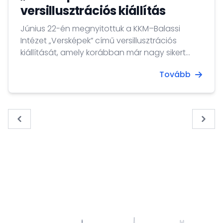
versillusztrációs kiállítás
Június 22-én megnyitottuk a KKM–Balassi
Intézet „Versképek” című versillusztrációs
kiállítását, amely korábban már nagy sikert
aratott többek között Szentpéterváron és
Tovább
Minszkben is.
« Previous
Next 