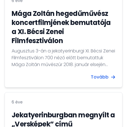
6 éve
Mága Zoltán hegedűművész
koncertfilmjének bemutatója
a XI. Bécsi Zenei
Filmfesztiválon
Augusztus 3-án a jekatyerinburgi XI. Bécsi Zenei
Filmfesztiválon 700 néző előtt bemutattuk
Mága Zoltán művészúr 2018. január elsején
adott X. Jubileumi Újévi Koncertjén készült
Tovább
filmet.
6 éve
Jekatyerinburgban megnyílt a
„Versképek” című