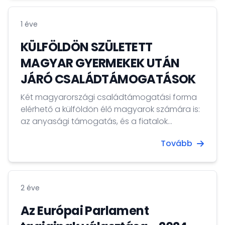
1 éve
KÜLFÖLDÖN SZÜLETETT
MAGYAR GYERMEKEK UTÁN
JÁRÓ CSALÁDTÁMOGATÁSOK
Két magyarországi családtámogatási forma
elérhető a külföldön élő magyarok számára is:
az anyasági támogatás, és a fiatalok
életkezdési támogatása.
Tovább
2 éve
Az Európai Parlament