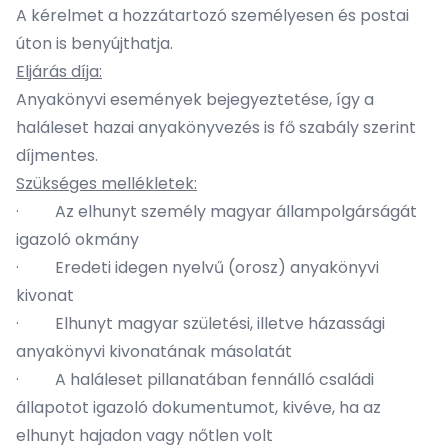
A kérelmet a hozzátartozó személyesen és postai
úton is benyújthatja.
Eljárás díja:
Anyakönyvi események bejegyeztetése, így a
haláleset hazai anyakönyvezés is fő szabály szerint
díjmentes.
Szükséges mellékletek:
· Az elhunyt személy magyar állampolgárságát
igazoló okmány
· Eredeti idegen nyelvű (orosz) anyakönyvi
kivonat
· Elhunyt magyar születési, illetve házassági
anyakönyvi kivonatának másolatát
· A haláleset pillanatában fennálló családi
állapotot igazoló dokumentumot, kivéve, ha az
elhunyt hajadon vagy nőtlen volt