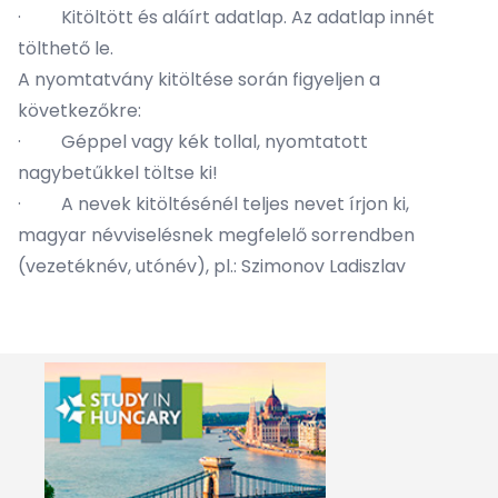
· Kitöltött és aláírt adatlap. Az adatlap
innét
tölthető le.
A nyomtatvány kitöltése során figyeljen a
következőkre:
· Géppel vagy kék tollal, nyomtatott
nagybetűkkel töltse ki!
· A nevek kitöltésénél teljes nevet írjon ki,
magyar névviselésnek megfelelő sorrendben
(vezetéknév, utónév), pl.: Szimonov Ladiszlav