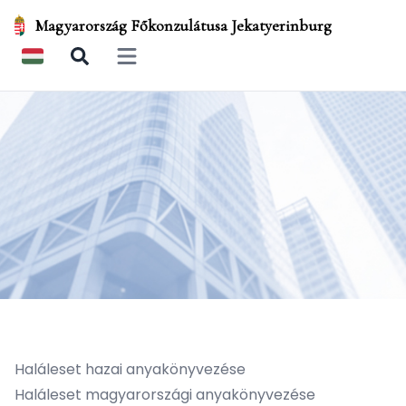
Magyarország Főkonzulátusa Jekatyerinburg
Open main menu
Haláleset hazai anyakönyvezése
Haláleset magyarországi anyakönyvezése