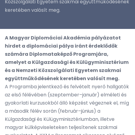
Közszolgálati Egyetem szakmai együttműködésének
keretében valósít meg.
A Magyar Diplomáciai Akadémia pályázatot
hirdet a diplomáciai pálya iránt érdeklődők
számára Diplomataképző Programjára,
amelyet a Külgazdasági és Külügyminisztérium
és a Nemzeti Közszolgálati Egyetem szakmai
együttműködésének keretében valósít meg.
A Programba jelentkező és felvételt nyerő hallgatók
az első félévében (szeptember–január) elméleti és
gyakorlati kurzusokból álló képzést végeznek el, míg
a második félév során (február–június) a
Külgazdasági és Külügyminisztériumban, illetve
magyar külképviseleteken teljesítenek szakmai