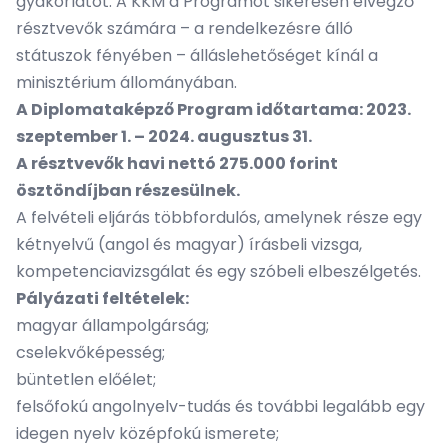
gyakorlatot. A KKM a Programot sikeresen elvégző
résztvevők számára – a rendelkezésre álló
státuszok fényében – álláslehetőséget kínál a
minisztérium állományában.
A Diplomataképző Program időtartama: 2023.
szeptember 1. – 2024. augusztus 31.
A résztvevők havi nettó 275.000 forint
ösztöndíjban részesülnek.
A felvételi eljárás többfordulós, amelynek része egy
kétnyelvű (angol és magyar) írásbeli vizsga,
kompetenciavizsgálat és egy szóbeli elbeszélgetés.
Pályázati feltételek:
magyar állampolgárság;
cselekvőképesség;
büntetlen előélet;
felsőfokú angolnyelv-tudás és további legalább egy
idegen nyelv középfokú ismerete;