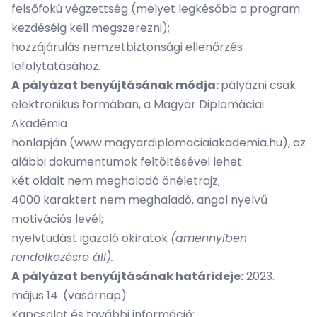
felsőfokú végzettség (melyet legkésőbb a program
kezdéséig kell megszerezni);
hozzájárulás nemzetbiztonsági ellenőrzés
lefolytatásához.
A pályázat benyújtásának módja:
pályázni csak
elektronikus formában, a Magyar Diplomáciai
Akadémia
honlapján
(www.magyardiplomaciaiakademia.hu)
, az
alábbi dokumentumok feltöltésével lehet:
két oldalt nem meghaladó önéletrajz;
4000 karaktert nem meghaladó, angol nyelvű
motivációs levél;
nyelvtudást igazoló okiratok
(amennyiben
rendelkezésre áll).
A pályázat benyújtásának határideje:
2023.
május 14. (vasárnap)
Kapcsolat és további információ: