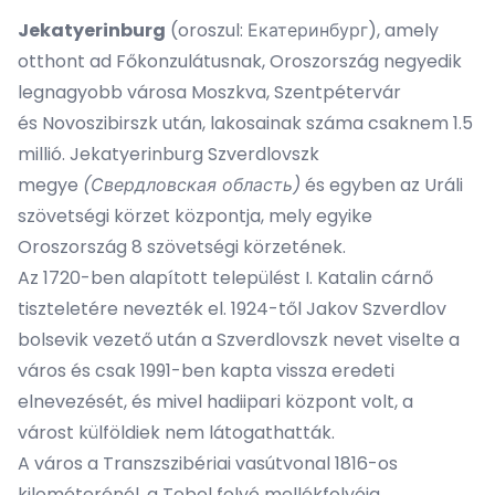
Jekatyerinburg
(
oroszul
: Екатеринбург), amely
otthont ad Főkonzulátusnak,
Oroszország
negyedik
legnagyobb városa
Moszkva
,
Szentpétervár
és
Novoszibirszk
után, lakosainak száma csaknem 1.5
millió. Jekatyerinburg
Szverdlovszk
megye
(Свердловская область)
és egyben az
Uráli
szövetségi körzet
központja, mely egyike
Oroszország 8 szövetségi körzetének.
Az 1720-ben alapított települést I. Katalin cárnő
tiszteletére nevezték el. 1924-től Jakov Szverdlov
bolsevik vezető után a Szverdlovszk nevet viselte a
város és csak 1991-ben kapta vissza eredeti
elnevezését, és mivel hadiipari központ volt, a
várost külföldiek nem látogathatták.
A város a
Transzszibériai vasútvonal
1816-os
kilométerénél, a
Tobol
folyó mellékfolyója,