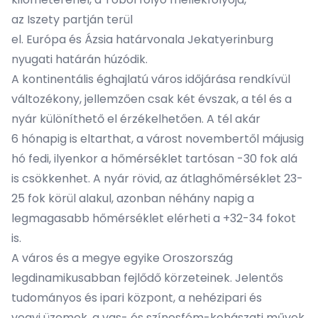
az
Iszety
partján terül
el.
Európa
és
Ázsia
határvonala Jekatyerinburg
nyugati határán húzódik.
A kontinentális éghajlatú város időjárása rendkívül
változékony, jellemzően csak két évszak, a tél és a
nyár különíthető el érzékelhetően. A tél akár
6 hónapig is eltarthat, a várost novembertől májusig
hó fedi, ilyenkor a hőmérséklet tartósan -30 fok alá
is csökkenhet. A nyár rövid, az átlaghőmérséklet 23-
25 fok körül alakul, azonban néhány napig a
legmagasabb hőmérséklet elérheti a +32-34 fokot
is.
A város és a megye egyike Oroszország
legdinamikusabban fejlődő körzeteinek. Jelentős
tudományos és ipari központ, a nehézipari és
vegyi üzemek, a vas- és színesfém-kohászati ​​művek,