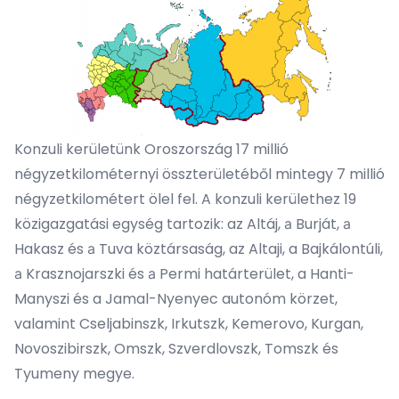
Konzuli kerületünk Oroszország 17 millió
négyzetkilométernyi összterületéből mintegy 7 millió
négyzetkilométert ölel fel. A konzuli kerülethez 19
közigazgatási egység tartozik: az
Altáj
, а
Burját
, а
Hakasz
és а
Tuva
köztársaság, az
Altaji
, a
Bajkálontúli
,
а
Krasznojarszki
és а
Permi
határterület, a
Hanti-
Manyszi
és a
Jamal-Nyenyec
autonóm körzet,
valamint
Cseljabinszk
,
Irkutszk
,
Kemerovo
,
Kurgan
,
Novoszibirszk
,
Omszk
,
Szverdlovszk
,
Tomszk
és
Tyumeny
megye.