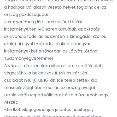
a hadiipari vállalatok vezető helyet foglalnak el az
ország gazdaságában.
Jekatyerinburg 16 állami felsőoktatási
intézményében 140 ezren tanulnak, az oktatás
színvonala föderációs szinten is kimagasló. Szoros
szakmai együttműködés alakult ki magyar
intézményekkel, elsősorban az Eötvös Lóránd
Tudományegyetemmel.
A várost a történelem viharai sem kerülték el, itt
végezték ki a bolsevikok
II. Miklós
cárt és
családját 1918. július 16-án, ide telepítették ki a
második világháború során az ország nyugati
területeiről az ipari vállalatok és a múzeumok nagy
részét.
Mindkét világégés idején jelentős
hadifogoly
táborokat hoztak létre a környező megyékben
,