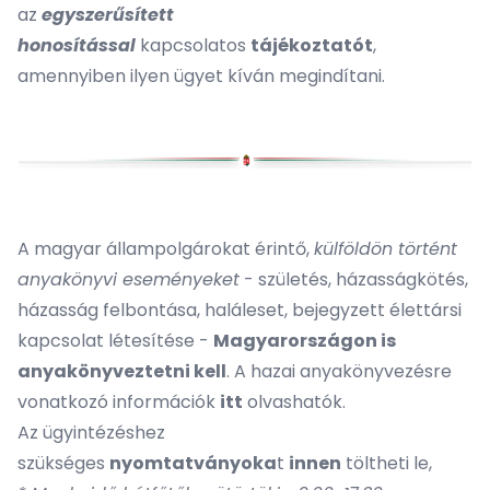
az
egyszerűsített
honosítással
kapcsolatos
tájékoztatót
,
amennyiben ilyen ügyet kíván megindítani.
A magyar állampolgárokat érintő,
külföldön történt
anyakönyvi eseményeket
- születés, házasságkötés,
házasság felbontása, haláleset, bejegyzett élettársi
kapcsolat létesítése -
Magyarországon is
anyakönyveztetni kell
. A hazai anyakönyvezésre
vonatkozó információk
itt
olvashatók.
Az ügyintézéshez
szükséges
nyomtatványoka
t
innen
töltheti le,