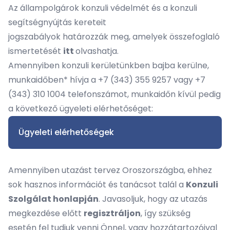
Az állampolgárok konzuli védelmét és a konzuli
segítségnyújtás kereteit
jogszabályok határozzák meg, amelyek összefoglaló
ismertetését
itt
olvashatja.
Amennyiben
konzuli kerületünkben
bajba kerülne,
munkaidőben* hívja a +7 (343) 355 9257 vagy +7
(343) 310 1004 telefonszámot, munkaidőn kívül pedig
a következő ügyeleti elérhetőséget:
Ügyeleti elérhetőségek
Amennyiben utazást tervez Oroszországba, ehhez
sok hasznos információt és tanácsot talál a
Konzuli
Szolgálat honlapján
. Javasoljuk, hogy az utazás
megkezdése előtt
regisztráljon
, így szükség
esetén fel tudjuk venni Önnel, vagy hozzátartozóival