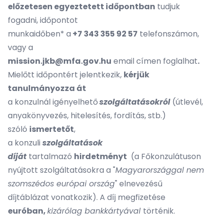
előzetesen egyeztetett időpontban
tudjuk
fogadni, időpontot
munkaidőben* a
+7 343 355 92 57
telefonszámon,
vagy a
mission.jkb@mfa.gov.hu
email címen foglalhat
.
Mielőtt időpontért jelentkezik,
kérjük
tanulmányozza át
a konzulnál igényelhető
szolgáltatásokról
(útlevél,
anyakönyvezés, hitelesítés, fordítás, stb.)
szóló
ismertetőt
,
a konzuli
szolgáltatások
díját
tartalmazó
hirdetményt
(a Főkonzulátuson
nyújtott szolgáltatásokra a "
Magyarországgal nem
szomszédos európai ország
" elnevezésű
díjtáblázat vonatkozik). A díj megfizetése
euróban,
kizárólag bankkártyával
történik.