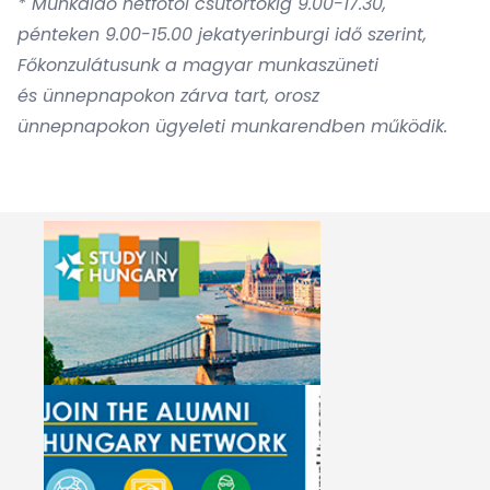
* Munkaidő hétfőtől csütörtökig 9.00-17.30,
pénteken 9.00-15.00 jekatyerinburgi idő szerint,
Főkonzulátusunk a
magyar munkaszüneti
és
ünnep
napokon
zárva tart,
orosz
ünnepnapokon
ügyeleti munkarendben működik.